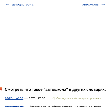
автоцистерна
автоэмаль
Смотреть что такое "автошкола" в других словарях:
автошкола
— автошкола …
Орфографический словарь-справочник
Автошкола
— Автошкола учебное заведение специального