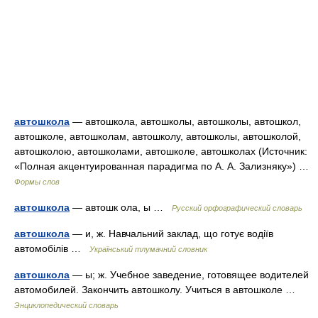
автошкола
— автошкола, автошколы, автошколы, автошкол,
автошколе, автошколам, автошколу, автошколы, автошколой,
автошколою, автошколами, автошколе, автошколах (Источник:
«Полная акцентуированная парадигма по А. А. Зализняку») …
Формы слов
автошкола
— автошк ола, ы …
Русский орфографический словарь
автошкола
— и, ж. Навчальний заклад, що готує водіїв
автомобілів …
Український тлумачний словник
автошкола
— ы; ж. Учебное заведение, готовящее водителей
автомобилей. Закончить автошколу. Учиться в автошколе …
Энциклопедический словарь